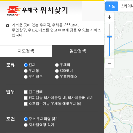
가까운 곳에 있는 우체국, 우체통, 365코너,
무인창구, 우표판매소를 쉽고 빠르게 찾을 수 있는 서비스
입니다.
지도검색
일반검색
분류
전체
우체국
우체통
365코너
무인창구
우표판매소
업무
펀드판매
커피캡슐 리사이클링 백, 리사이클러 비치
소포접수가능 우체통[에코우체통]
조건
주소,우체국명 찾기
지하철역명 찾기