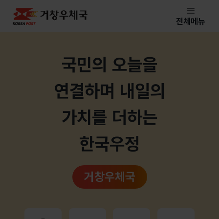
거창우체국
전체메뉴
메인페이지
국민의 오늘을
연결하며 내일의
가치를 더하는
한국우정
거창우체국