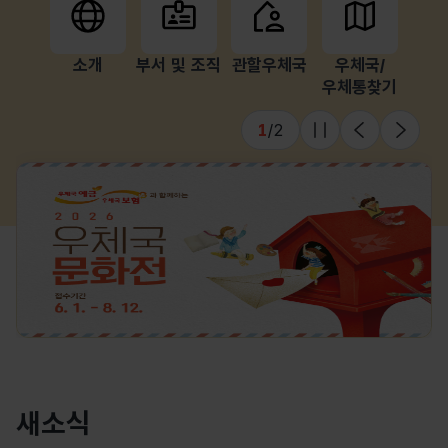
소개
부서 및 조직
관할우체국
우체국/
우체통찾기
1
/
2
슬라이드 멈춤
이전
다음
새소식