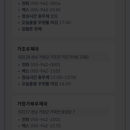
전화
055-942-0004
부산연제우체국
부산영도우체국
부산연제우체국 누리집 바로가기
부산영도우체
팩스
055-945-0160
점심시간 휴무제
없음
부산우체국
부산우편집중국
부산우체국 누리집 바로가기
부산우편집중
오늘출발 우편물 마감
17:30
부산진우체국
북부산우체국
알뜰폰 판매
부산진우체국 누리집 바로가기
북부산우체국
사천우체국
산청우체국
사천우체국 누리집 바로가기
산청우체국 
가조우체국
양산우체국
울산우체국
양산우체국 누리집 바로가기
울산우체국 
50118
경남 거창군 가조면 가조가야로 1082
울산우편집중국
의령우체국
전화
055-942-0001
울산우편집중국 누리집 바로가기
의령우체국 
팩스
055-942-1032
진주우체국
진주우편집중국
점심시간 휴무제
12:00~13:00
진주우체국 누리집 바로가기
진주우편집중
오늘출발 우편물 마감
16:20
진해우체국
창녕우체국
진해우체국 누리집 바로가기
창녕우체국 
창원우체국
창원우편집중국
창원우체국 누리집 바로가기
창원우편집중
거창가북우체국
통영우체국
하동우체국
50117
경남 거창군 가북면 용암로 7
통영우체국 누리집 바로가기
하동우체국 
전화
055-942-2001
함안우체국
함양우체국
팩스
055-942-2170
함안우체국 누리집 바로가기
함양우체국 