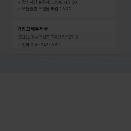
점심시간 휴무제
12:00~13:00
합천우체국
해운대우체국
오늘출발 우편물 마감
16:10
합천우체국 누리집 바로가기
해운대우체국
거창고제우체국
50111
경남 거창군 고제면 입석2길 8
전화
055-942-7001
팩스
055-942-7009
점심시간 휴무제
12:00~13:00
오늘출발 우편물 마감
16:00
거창남상우체국
50148
경남 거창군 남상면 수남로 1842
전화
055-942-9501
팩스
055-942-9535
점심시간 휴무제
12:00~13:00
오늘출발 우편물 마감
17:00