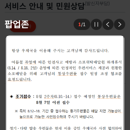
(발신자부담)
서비스 안내 및 민원상담
팝업존
1
/
1
우편분야
슬라이드 멈춤
이전
다음
1588-1300
우편서비스
우체국쇼핑
우체국소포
알뜰폰
금융분야
예금
보험
1599-1900
1599-0100