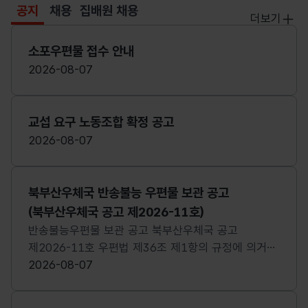
공지
채용
집배원 채용
선택됨
더보기
공지
공지
소포우편물 접수 안내
2026-08-07
교섭 요구 노동조합 확정 공고
2026-08-07
북부산우체국 반송불능 우편물 보관 공고
(북부산우체국 공고 제2026-11호)
반송불능우편물 보관 공고 북부산우체국 공고
제2026-11호 우편법 제36조 제1항의 규정에 의거
우리국에 보관중인 반송불능우편물에 대하여 다음과
2026-08-07
같이 공고하니 정당 발송인께서는 기간 내에 교부를
청구하여 주시기 바랍니다. 공고기간: 2026.8.7. ~