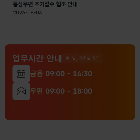
2026.9.6.(1개월) 청구기간: 공고일로부터 1년 이내
통상우편 조기접수 협조 안내
(환부청구 없을 시 국고에 귀속됨) 우편물 목록: 붙임
2026-08-03
참조 2026.8.7. 북부산우체국장
업무시간 안내
토, 일, 공휴일 휴무
금융
09:00 - 16:30
우편
09:00 - 18:00